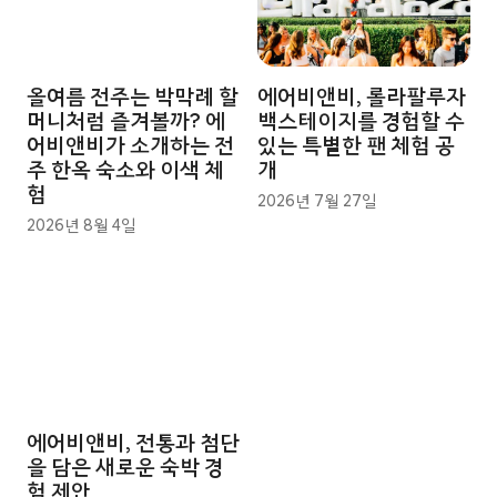
올여름 전주는 박막례 할
에어비앤비, 롤라팔루자
머니처럼 즐겨볼까? 에
백스테이지를 경험할 수
어비앤비가 소개하는 전
있는 특별한 팬 체험 공
주 한옥 숙소와 이색 체
개
험
2026년 7월 27일
2026년 8월 4일
에어비앤비, 전통과 첨단
을 담은 새로운 숙박 경
험 제안