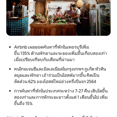
Airbnb เผยยอดค้นหาที่พักในเพชรบุรีเพิ่ม
ขึ้น 135% ด้านพัทยาและระยองเพิ่มขึ้นเกือบสองเท่า
เมื่อเปรียบเทียบกับเดือนที่ผ่านมา
คนไทยเจนซีและมิลเลเนียลในกรุงเทพฯ ภูเก็ต หัวหิน
สมุยและพัทยา เข้าร่วมเป็นโฮสต์มากขึ้น คิดเป็น
สัดส่วน 62% ของโฮสต์ใหม่ช่วงครึ่งปีแรก 2564
การค้นหาที่พักในประเทศระหว่าง 7-27 คืน เติบโตขึ้น
สองเท่าและการพักระยะยาวตั้งแต่ 1 เดือนขึ้นไป เพิ่ม
ขึ้นถึง 15%