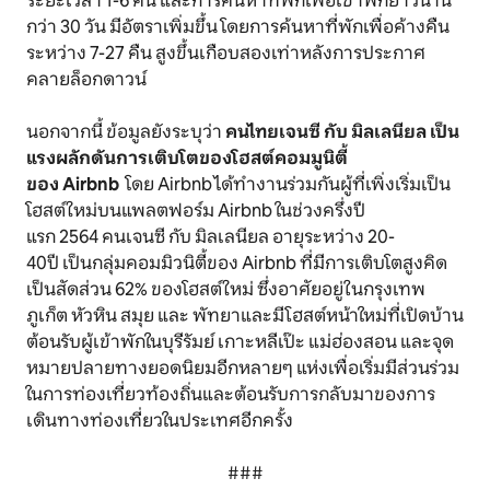
ระยะเวลา 1-6 คืน และการค้นหาที่พักเพื่อเข้าพักยาวนาน
กว่า 30 วัน มีอัตราเพิ่มขึ้น โดยการค้นหาที่พักเพื่อค้างคืน
ระหว่าง 7-27 คืน สูงขึ้นเกือบสองเท่าหลังการประกาศ
คลายล็อกดาวน์
นอกจากนี้ ข้อมูลยังระบุว่า
คนไทยเจนซี กับ มิลเลนียล เป็น
แรงผลักดันการเติบโตของโฮสต์คอมมูนิตี้
ของ Airbnb
โดย Airbnb ได้ทำงานร่วมกันผู้ที่เพิ่งเริ่มเป็น
โฮสต์ใหม่บนแพลตฟอร์ม Airbnb ในช่วงครึ่งปี
แรก 2564 คนเจนซี กับ มิลเลนียล อายุระหว่าง 20-
40ปี เป็นกลุ่มคอมมิวนิตี้ของ Airbnb ที่มีการเติบโตสูงคิด
เป็นสัดส่วน 62% ของโฮสต์ใหม่ ซึ่งอาศัยอยู่ในกรุงเทพ
ภูเก็ต หัวหิน สมุย และ พัทยาและมีโฮสต์หน้าใหม่ที่เปิดบ้าน
ต้อนรับผู้เข้าพักในบุรีรัมย์ เกาะหลีเป๊ะ แม่ฮ่องสอน และจุด
หมายปลายทางยอดนิยมอีกหลายๆ แห่งเพื่อเริ่มมีส่วนร่วม
ในการท่องเที่ยวท้องถิ่นและต้อนรับการกลับมาของการ
เดินทางท่องเที่ยวในประเทศอีกครั้ง
###