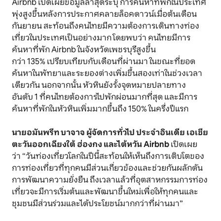
Airbnb เปิดเผยข้อมูลล่าสุดระบุ การค้นหาที่พักในประเทศ
พุ่งสูงขึ้นหลังการประกาศคลายล็อคดาวน์เมื่อต้นเดือน
กันยายน สะท้อนถึงคนไทยมีความต้องการเดินทางท่อง
เที่ยวในประเทศเป็นอย่างมาก โดยพบว่า คนไทยมีการ
ค้นหาที่พัก Airbnb ในจังหวัดเพชรบุรีสูงขึ้น
กว่า 135% เปรียบเทียบกับเดือนที่ผ่านมา ในขณะที่ยอด
ค้นหาในพัทยาและระยองต่างเพิ่มขึ้นสองเท่าในช่วงเวลา
เดียวกัน นอกจากนั้น หัวหินยังรั้งจุดหมายปลายทาง
อันดับ 1 ที่คนไทยต้องการไปพักผ่อนมากที่สุด และมีการ
ค้นหาที่พักในหัวหินเพิ่มมากขึ้นถึง 150% ในครึ่งปีแรก
นายอมันพรีท บาจาจ ผู้จัดการทั่วไป ประจำอินเดีย เอเชีย
ตะวันออกเฉียงใต้ ฮ่องกง และไต้หวัน Airbnb
เปิดเผย
ว่า “วันท่องเที่ยวโลกในปีนี้สะท้อนให้เห็นถึงการเติบโตของ
การท่องเที่ยวที่ทุกคนมีส่วนเกี่ยวข้องและช่วยกันผลักดัน
การพัฒนาความยั่งยืน ถึงเวลาแล้วที่อุตสาหกรรมการท่อง
เที่ยวจะมีการเริ่มต้นและพัฒนาขึ้นใหม่เพื่อให้ทุกคนและ
ชุมชนมีส่วนร่วมและได้ประโยชน์มากกว่าที่ผ่านมา”