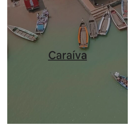
Car
aív
a