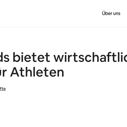
Über uns
s bietet wirtschaftl
r Athleten
fte